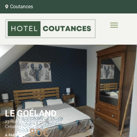
Coutances
LE GOÉLAND
23 Rue des Goélands, 50710
Créances, France
80€
A PARTIR DE