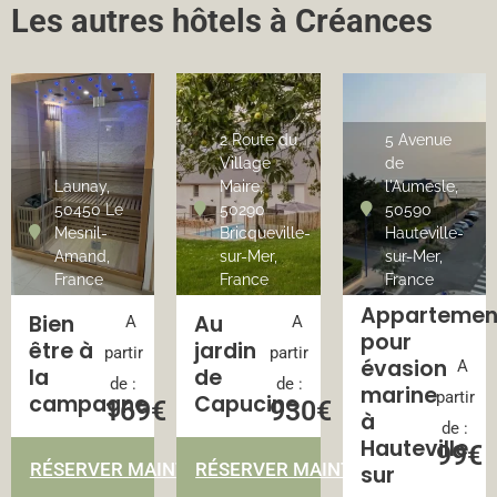
Les autres hôtels à Créances
2 Route du
5 Avenue
Village
de
Launay,
Maire,
l'Aumesle,
50450 Le
50290
50590
Mesnil-
Bricqueville-
Hauteville-
Amand,
sur-Mer,
sur-Mer,
France
France
France
Appartemen
Bien
Au
A
A
pour
être à
jardin
partir
partir
évasion
A
la
de
de :
de :
marine
partir
campagne
Capucine
169€
930€
à
de :
Hauteville
99€
RÉSERVER MAINTENANT
RÉSERVER MAINTENANT
sur